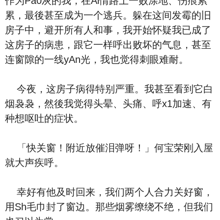
作为Pa0灰的我，在Ai情路上一败涂地、伤痕累
累，最後甚至成为一个逃兵。躲在这间发霉的旧
房子中，避开所有人和事，我开始怀疑我已成了
这房子的病患，跟它一样呼出败坏的气息，甚至
连窗隙的一线yAn光，我也觉得刺眼难耐。
今夜，这房子病得特别严重。我甚至看到它白
烟袅袅，然後我觉得头晕、头痛、呼x1加速、有
种想呕吐的症状。
「快关窗！附近放催泪弹呀！」何宝荣刚入屋
就大声疾呼。
幸好有他及时回来，我们两个人合力关好窗，
用Sh毛巾封了窗边。那些烟雾缭绕不绝，但我们