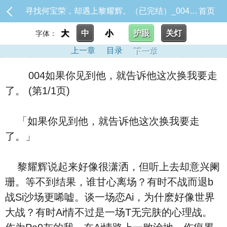
寻找何宝荣，却遇上黎耀辉。（已完结）_004如果你见到他，就告诉他这次换我要走了。
首页
大
中
小
护眼
关灯
字体：
上一章
目录
下一章
004如果你见到他，就告诉他这次换我要走
了。 (第1/1页)
「如果你见到他，就告诉他这次换我要走
了。」
黎耀辉说起来好像很潇洒，但听上去却意兴阑
珊。等不到结果，谁甘心离场？有时不战而退b
战Si沙场更唏嘘。谈一场恋Ai，为什麽好像世界
大战？有时Ai情不过是一场T无完肤的心理战。