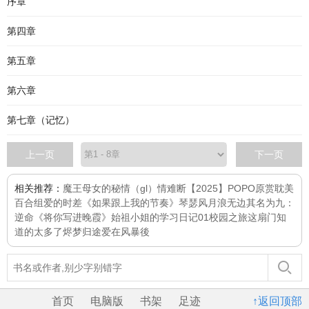
序章
第四章
第五章
第六章
第七章（记忆）
上一页
下一页
相关推荐：
魔王母女的秘情（gl）
情难断
【2025】POPO原赏耽美
百合组
爱的时差
《如果跟上我的节奏》
琴瑟风月浪无边
其名为九：
逆命
《将你写进晚霞》
始祖小姐的学习日记01校园之旅
这扇门知
道的太多了
烬梦归途
爱在风暴後
首页
电脑版
书架
足迹
↑返回顶部