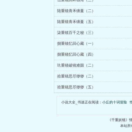
陆重镜青禾缠蔓（二）
陆重镜青禾缠蔓（五）
柒重镜百千之秘（三）
捌重镜忆回心藏（一）
捌重镜忆回心藏（四）
玖重镜破镜难圆（二）
拾重镜思尽缈缈（二）
拾重镜思尽缈缈（五）
小说大全_书迷正在阅读：
小丘的十词冒险
《千重妖镜》
本站所