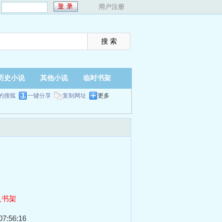
：
用户注册
历史小说
其他小说
临时书架
的搜狐
一键分享
复制网址
更多
入书架
7:56:16