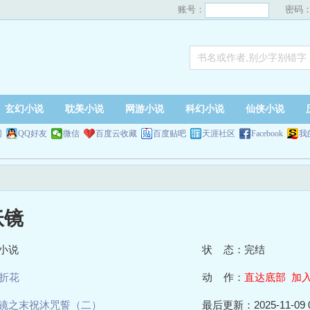
账号：
密码
玄幻小说
耽美小说
网游小说
科幻小说
仙侠小说
网
QQ好友
微信
百度云收藏
百度贴吧
天涯社区
Facebook
我
妖镜
小说
状 态：完结
折花
动 作：
直达底部
加
镜之末祝沐咒誓（二）
最后更新：2025-11-09 0