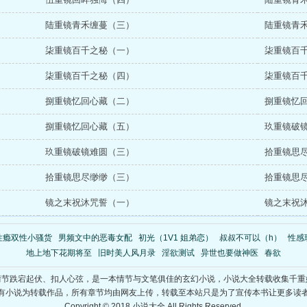
陆重镜青禾缠蔓（三）
陆重镜青
柒重镜百千之秘（一）
柒重镜百
柒重镜百千之秘（四）
柒重镜百
捌重镜忆回心藏（二）
捌重镜忆
捌重镜忆回心藏（五）
玖重镜破
玖重镜破镜难圆（三）
拾重镜思
拾重镜思尽缈缈（三）
拾重镜思
镜之末祝沐咒誓（一）
镜之末祝
性瘾双性小骚货
男频文中的恶毒女配
初光（1V1 姐弟恋）
叔叔不可以（h）
性感
地上地下花期将至
旧时美人风月录
淫欲测试
异世也要做神医
春欲
情节跌宕起伏、扣人心弦，是一本情节与文笔俱佳的玄幻小说，小说大全转载收集千重
有小说为转载作品，所有章节均由网友上传，转载至本站只是为了宣传本书让更多读
Copyright © 2018 小说大全 All Rights Reserved.