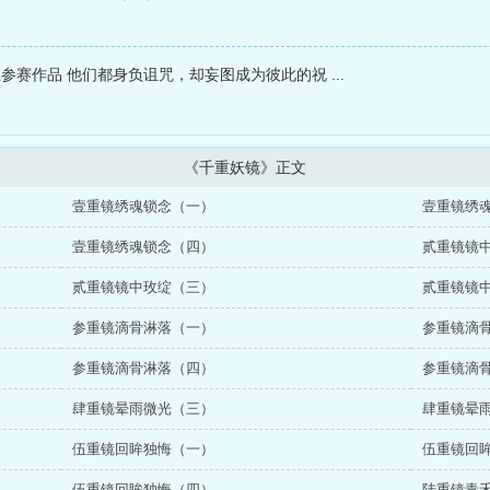
组参赛作品 他们都身负诅咒，却妄图成为彼此的祝 ...
《千重妖镜》正文
壹重镜绣魂锁念（一）
壹重镜绣
壹重镜绣魂锁念（四）
贰重镜镜
贰重镜镜中玫绽（三）
贰重镜镜
参重镜滴骨淋落（一）
参重镜滴
参重镜滴骨淋落（四）
参重镜滴
肆重镜晕雨微光（三）
肆重镜晕
伍重镜回眸独悔（一）
伍重镜回
伍重镜回眸独悔（四）
陆重镜青