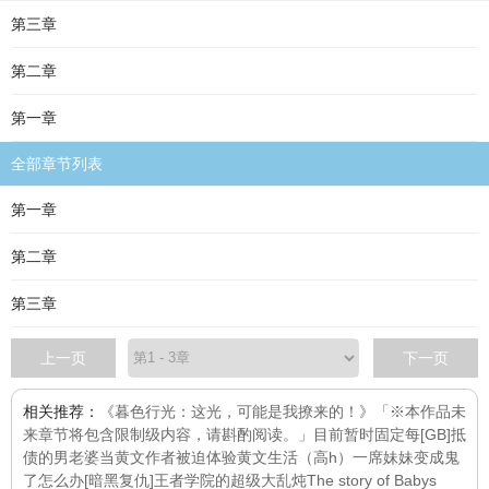
第三章
第二章
第一章
全部章节列表
第一章
第二章
第三章
上一页
下一页
相关推荐：
《暮色行光：这光，可能是我撩来的！》「※本作品未
来章节将包含限制级内容，请斟酌阅读。」目前暂时固定每
[GB]抵
债的男老婆
当黄文作者被迫体验黄文生活（高h）
一席
妹妹变成鬼
了怎么办[暗黑复仇]
王者学院的超级大乱炖
The story of Babys