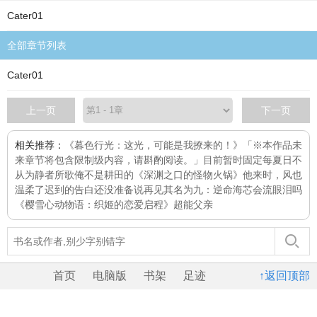
Cater01
全部章节列表
Cater01
上一页
下一页
相关推荐：
《暮色行光：这光，可能是我撩来的！》「※本作品未
来章节将包含限制级内容，请斟酌阅读。」目前暂时固定每
夏日不
从
为静者所歌
俺不是耕田的
《深渊之口的怪物火锅》
他来时，风也
温柔了
迟到的告白
还没准备说再见
其名为九：逆命
海芯会流眼泪吗
《樱雪心动物语：织姬的恋爱启程》
超能父亲
首页
电脑版
书架
足迹
↑返回顶部